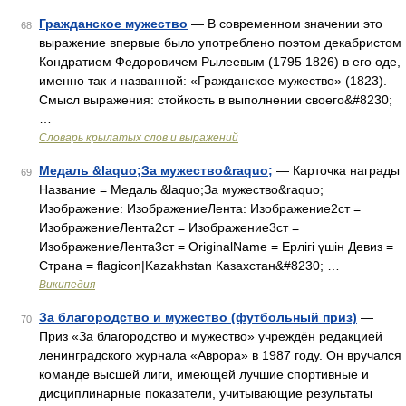
Гражданское мужество
— В современном значении это
68
выражение впервые было употреблено поэтом декабристом
Кондратием Федоровичем Рылеевым (1795 1826) в его оде,
именно так и названной: «Гражданское мужество» (1823).
Смысл выражения: стойкость в выполнении своего&#8230;
…
Словарь крылатых слов и выражений
Медаль &laquo;За мужество&raquo;
— Карточка награды
69
Название = Медаль &laquo;За мужество&raquo;
Изображение: ИзображениеЛента: Изображение2ст =
ИзображениеЛента2ст = Изображение3ст =
ИзображениеЛента3ст = OriginalName = Ерлiгi үшiн Девиз =
Страна = flagicon|Kazakhstan Казахстан&#8230; …
Википедия
За благородство и мужество (футбольный приз)
—
70
Приз «За благородство и мужество» учреждён редакцией
ленинградского журнала «Аврора» в 1987 году. Он вручался
команде высшей лиги, имеющей лучшие спортивные и
дисциплинарные показатели, учитывающие результаты