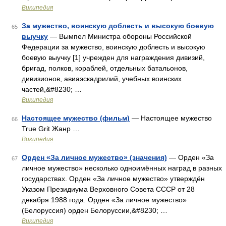
Википедия
За мужество, воинскую доблесть и высокую боевую
65
выучку
— Вымпел Министра обороны Российской
Федерации за мужество, воинскую доблесть и высокую
боевую выучку [1] учрежден для награждения дивизий,
бригад, полков, кораблей, отдельных батальонов,
дивизионов, авиаэскадрилий, учебных воинских
частей,&#8230; …
Википедия
Настоящее мужество (фильм)
— Настоящее мужество
66
True Grit Жанр …
Википедия
Орден «За личное мужество» (значения)
— Орден «За
67
личное мужество» несколько одноимённых наград в разных
государствах. Орден «За личное мужество» утверждён
Указом Президиума Верховного Совета СССР от 28
декабря 1988 года. Орден «За личное мужество»
(Белоруссия) орден Белоруссии,&#8230; …
Википедия